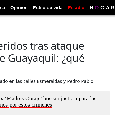
H
O
G
A
R
ica
Opinión
Estilo de vida
Estadio
heridos tras ataque
e Guayaquil: ¿qué
ado en las calles Esmeraldas y Pedro Pablo
: ‘Madres Coraje’ buscan justicia para las
anos por estos crímenes