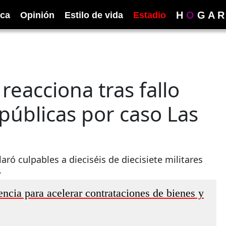
H
O
G
A
R
ica
Opinión
Estilo de vida
Estadio
reacciona tras fallo
públicas por caso Las
aró culpables a dieciséis de diecisiete militares
.
ncia para acelerar contrataciones de bienes y