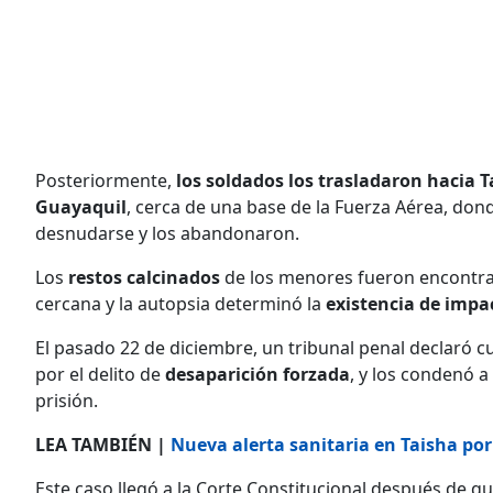
Posteriormente,
los soldados los trasladaron hacia 
Guayaquil
, cerca de una base de la Fuerza Aérea, dond
desnudarse y los abandonaron.
Los
restos calcinados
de los menores fueron encontra
cercana y la autopsia determinó la
existencia de impa
El pasado 22 de diciembre, un tribunal penal declaró c
por el delito de
desaparición forzada
, y los condenó 
prisión.
LEA TAMBIÉN |
Nueva alerta sanitaria en Taisha po
Este caso llegó a la Corte Constitucional después de q