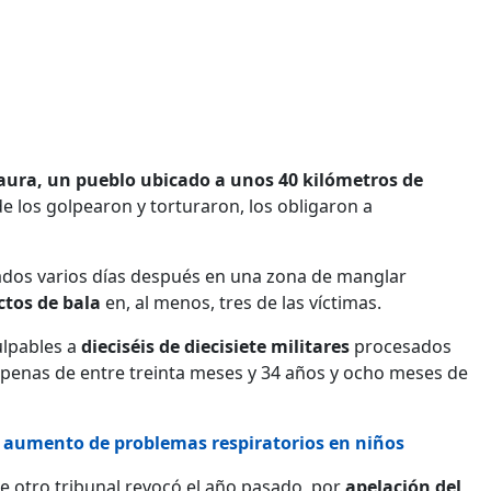
Taura, un pueblo ubicado a unos 40 kilómetros de
e los golpearon y torturaron, los obligaron a
dos varios días después en una zona de manglar
ctos de bala
en, al menos, tres de las víctimas.
ulpables a
dieciséis de diecisiete militares
procesados
a penas de entre treinta meses y 34 años y ocho meses de
r aumento de problemas respiratorios en niños
ue otro tribunal revocó el año pasado, por
apelación del