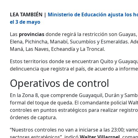
LEA TAMBIÉN |
Ministerio de Educación ajusta los h
el 3 de mayo
Las
provincias
donde regirá la restricción son Guayas, 
Elena, Pichincha, Manabí, Sucumbíos y Esmeraldas. Ad
Maná, Las Naves, Echeandía y La Troncal.
Estos territorios donde se encuentran Quito y Guayaquil
delincuencia que registra el país, de acuerdo a informes
Operativos de control
En la Zona 8, que comprende Guayaquil, Durán y Sambo
formal del toque de queda. El comandante policial Walt
controles en puntos estratégicos para realizar registros
órdenes de captura.
“Nuestros controles no van a iniciarse a las 23:00; va
sectores estratégicos”, indicó
Walter Villarroel
, coman