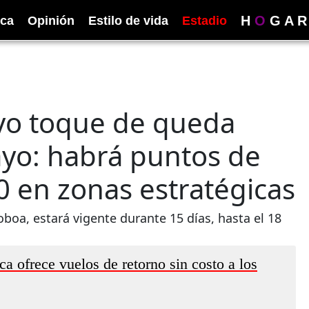
H
O
G
A
R
ica
Opinión
Estilo de vida
Estadio
vo toque de queda
yo: habrá puntos de
0 en zonas estratégicas
boa, estará vigente durante 15 días, hasta el 18
ca ofrece vuelos de retorno sin costo a los