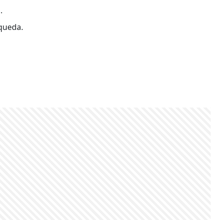
.
 queda.