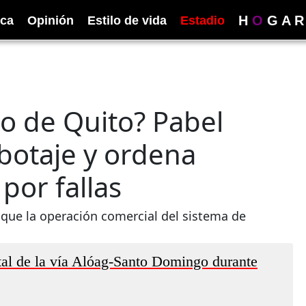
H
O
G
A
R
ica
Opinión
Estilo de vida
Estadio
o de Quito? Pabel
botaje y ordena
por fallas
o que la operación comercial del sistema de
otal de la vía Alóag-Santo Domingo durante