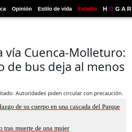
H
O
G
A
R
ica
Opinión
Estilo de vida
Estadio
a vía Cuenca-Molleturo:
o de bus deja al menos
litado. Autoridades piden circular con precaución.
llazgo de su cuerpo en una cascada del Parque
o tras muerte de una mujer