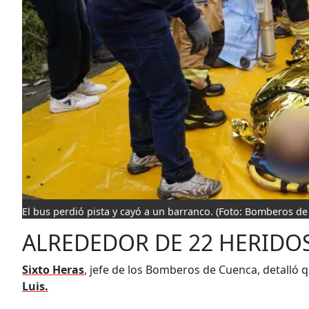
El bus perdió pista y cayó a un barranco.
(Foto: Bomberos de
ALREDEDOR DE 22 HERIDO
Sixto Heras
, jefe de los Bomberos de Cuenca, detalló 
Luis.