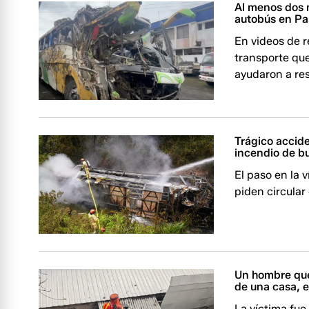
Al menos dos m
autobús en Pa
En videos de r
transporte qu
ayudaron a res
Trágico accid
incendio de bu
El paso en la 
piden circular
Un hombre que
de una casa, 
La víctima fue