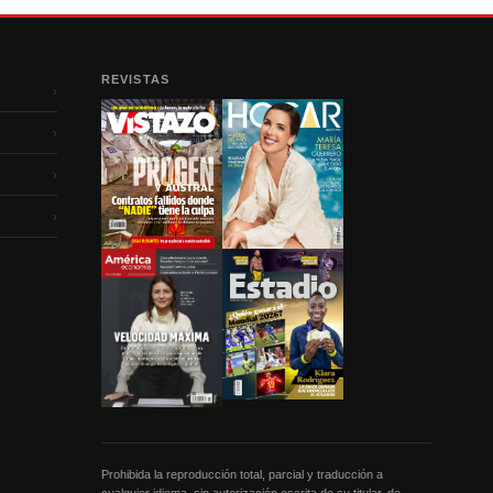
REVISTAS
›
›
›
›
Prohibida la reproducción total, parcial y traducción a