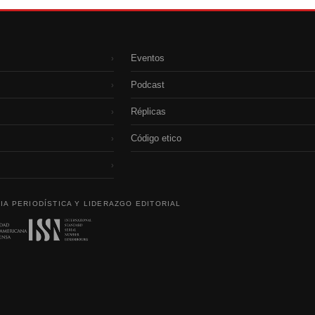
Eventos
›
Podcast
›
Réplicas
›
Código etico
›
›
IA PERIODÍSTICA Y LIDERAZGO EDITORIAL