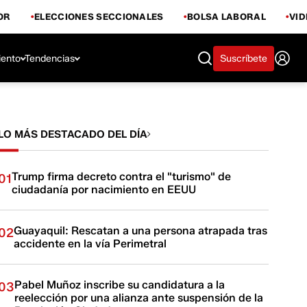
OR
ELECCIONES SECCIONALES
BOLSA LABORAL
VI
iento
Tendencias
Suscríbete
LO MÁS DESTACADO DEL DÍA
Trump firma decreto contra el "turismo" de
01
ciudadanía por nacimiento en EEUU
Guayaquil: Rescatan a una persona atrapada tras
02
accidente en la vía Perimetral
Pabel Muñoz inscribe su candidatura a la
03
reelección por una alianza ante suspensión de la