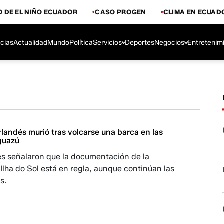
 DE EL NIÑO ECUADOR
CASO PROGEN
CLIMA EN ECUAD
icias
Actualidad
Mundo
Política
Servicios
Deportes
Negocios
Entretenim
rlandés murió tras volcarse una barca en las
Iguazú
es señalaron que la documentación de la
Ilha do Sol está en regla, aunque continúan las
s.