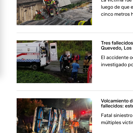
luego de que 
cinco metros h
Tres fallecido
Quevedo, Los 
El accidente 
investigado po
Volcamiento de
fallecidos: es
Fatal siniestr
múltiples víct