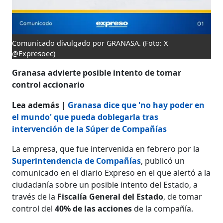
Comunicado divulgado por GRANASA.
(Foto: X
@Expresoec)
Granasa advierte posible intento de tomar
control accionario
Lea además |
Granasa dice que 'no hay poder en
el mundo' que pueda doblegarla tras
intervención de la Súper de Compañías
La empresa, que fue intervenida en febrero por la
Superintendencia de Compañías
, publicó un
comunicado en el diario Expreso en el que alertó a la
ciudadanía sobre un posible intento del Estado, a
través de la
Fiscalía General del Estado
, de tomar
control del
40% de las acciones
de la compañía.