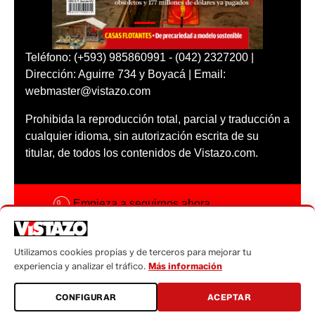
Teléfono: (+593) 985860991 - (042) 2327200 |
Dirección: Aguirre 734 y Boyacá | Email:
webmaster@vistazo.com
Prohibida la reproducción total, parcial y traducción a
cualquier idioma, sin autorización escrita de su
titular, de todos los contenidos de Vistazo.com.
Empieza a seguirnos ahora
Activar notificaciones
Utilizamos cookies propias y de terceros para mejorar tu
Código ética
experiencia y analizar el tráfico.
Más información
Sugerencias a:
CONFIGURAR
ACEPTAR
sugerencias@vistazo.com