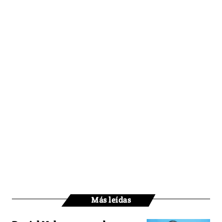
Más leídas