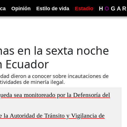
H
O
G
A
R
ica
Opinión
Estilo de vida
Estadio
as en la sexta noche
n Ecuador
idad dieron a conocer sobre incautaciones de
ividades de minería ilegal.
queda sea monitoreado por la Defensoría del
de la Autoridad de Tránsito y Vigilancia de