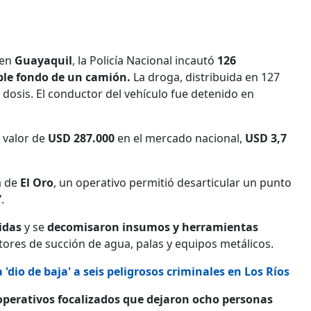
 en
Guayaquil
, la Policía Nacional incautó
126
ble fondo de un camión.
La droga, distribuida en 127
dosis. El conductor del vehículo fue detenido en
 valor de
USD 287.000
en el mercado nacional,
USD 3,7
a de
El Oro
, un operativo permitió desarticular un punto
”
.
nidas
y se
decomisaron insumos y herramientas
tores de succión de agua, palas y equipos metálicos.
'dio de baja' a seis peligrosos criminales en Los Ríos
 operativos focalizados que dejaron ocho personas