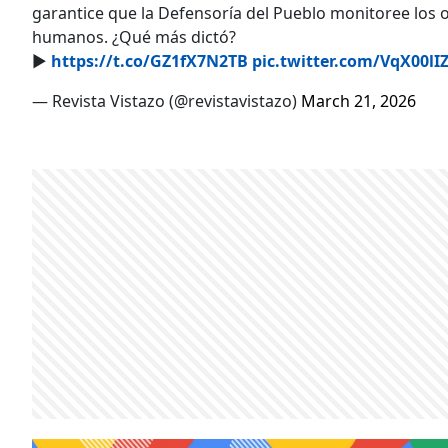
garantice que la Defensoría del Pueblo monitoree los 
humanos. ¿Qué más dictó?
▶️
https://t.co/GZ1fX7N2TB
pic.twitter.com/VqX00lI
— Revista Vistazo (@revistavistazo)
March 21, 2026