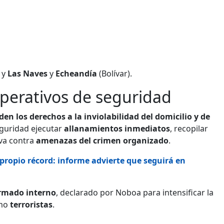
 y
Las Naves
y
Echeandía
(Bolívar).
perativos de seguridad
en los derechos a la inviolabilidad del domicilio y de
eguridad ejecutar
allanamientos inmediatos
, recopilar
iva contra
amenazas del crimen organizado
.
propio récord: informe advierte que seguirá en
armado interno
, declarado por Noboa para intensificar la
omo
terroristas
.