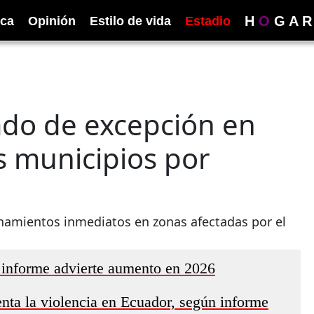
H
O
G
A
R
ica
Opinión
Estilo de vida
Estadio
ado de excepción en
s municipios por
anamientos inmediatos en zonas afectadas por el
 informe advierte aumento en 2026
enta la violencia en Ecuador, según informe