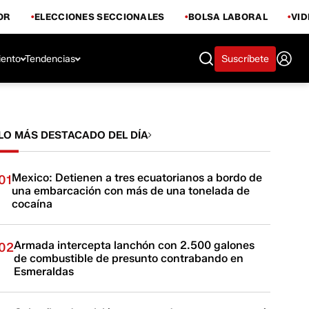
OR
ELECCIONES SECCIONALES
BOLSA LABORAL
VI
iento
Tendencias
Suscríbete
LO MÁS DESTACADO DEL DÍA
Mexico: Detienen a tres ecuatorianos a bordo de
01
una embarcación con más de una tonelada de
cocaína
Armada intercepta lanchón con 2.500 galones
02
de combustible de presunto contrabando en
Esmeraldas