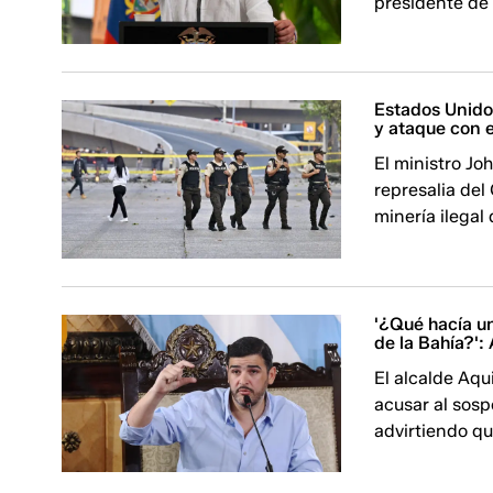
presidente de
Estados Unid
y ataque con 
El ministro Jo
represalia del
minería ilegal
'¿Qué hacía un
de la Bahía?': 
El alcalde Aqui
acusar al sos
advirtiendo qu