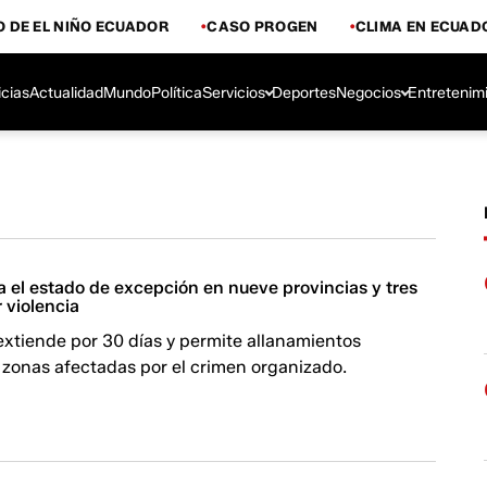
 DE EL NIÑO ECUADOR
CASO PROGEN
CLIMA EN ECUAD
icias
Actualidad
Mundo
Política
Servicios
Deportes
Negocios
Entretenim
 el estado de excepción en nueve provincias y tres
 violencia
extiende por 30 días y permite allanamientos
 zonas afectadas por el crimen organizado.