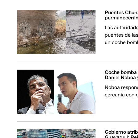
Puentes Churu
permanecerán
Las autoridade
puentes de las
un coche bomb
Coche bomba e
Daniel Noboa 
Noboa responsa
cercanía con g
Gobierno atri
Guayaquil: Rei