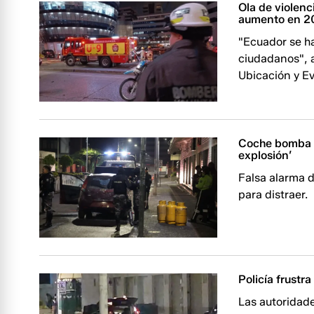
Ola de violen
aumento en 2
"Ecuador se ha
ciudadanos", a
Ubicación y E
Coche bomba e
explosión’
Falsa alarma 
para distraer.
Policía frustr
Las autoridad