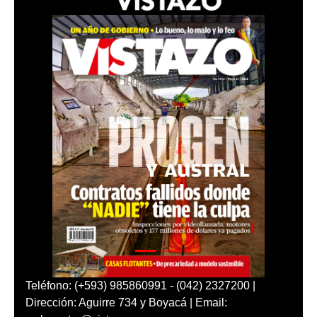
Teléfono: (+593) 985860991 - (042) 2327200 |
Dirección: Aguirre 734 y Boyacá | Email: