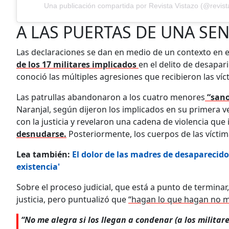
Una publicación compartida por Revista Vistazo (@revist
A LAS PUERTAS DE UNA SE
Las declaraciones se dan en medio de un contexto en e
de los 17 militares implicados
en el delito de desapar
conoció las múltiples agresiones que recibieron las víc
Las patrullas abandonaron a los cuatro menores
“sano
Naranjal, según dijeron los implicados en su primera
con la justicia y revelaron una cadena de violencia que 
desnudarse.
Posteriormente, los cuerpos de las vícti
Lea también:
El dolor de las madres de desaparecido
existencia'
Sobre el proceso judicial, que está a punto de terminar
justicia, pero puntualizó que
“hagan lo que hagan no me
“No me alegra si los llegan a condenar (a los milita