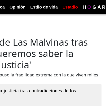
H
O
G
A
R
ica
Opinión
Estilo de vida
Estadio
 de Las Malvinas tras
ueremos saber la
usticia'
uso la fragilidad extrema con la que viven miles
justicia tras contradicciones de los