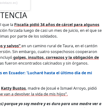
avistazo.ec)
NTENCIA
l que la
Fiscalía pidió 34 años de cárcel para algunos
ición forzada luego de casi un mes de juicio, en el que se
timas por parte de los soldados.
s y salvos”
en un camino rural de Taura, en el cantón
 versión. Sin embargo, cuatro sospechosos cooperaron
incluyó
golpes, insultos, correazos y la obligación de
mas fueron encontrados calcinados y sin órganos.
s en Ecuador: 'Lucharé hasta el último día de mi
,
Katty Bustos
, madre de Josué e Ismael Arroyo, pidió
 van a devolver la vida de mis hijos”.
res) porque yo soy madre y es duro para una madre ver a