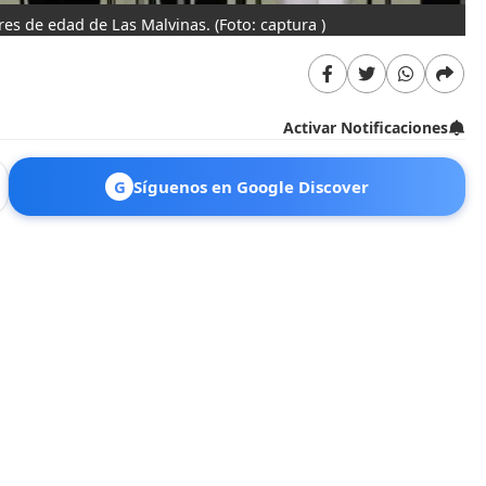
res de edad de Las Malvinas.
(Foto: captura )
Activar Notificaciones
G
Síguenos en Google Discover