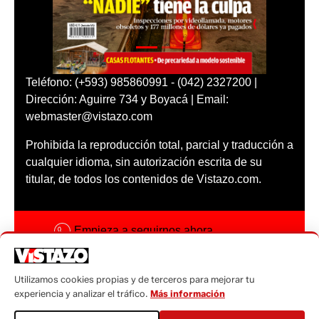
Teléfono: (+593) 985860991 - (042) 2327200 |
Dirección: Aguirre 734 y Boyacá | Email:
webmaster@vistazo.com
Prohibida la reproducción total, parcial y traducción a
cualquier idioma, sin autorización escrita de su
titular, de todos los contenidos de Vistazo.com.
Empieza a seguirnos ahora
Activar notificaciones
Utilizamos cookies propias y de terceros para mejorar tu
Código ética
experiencia y analizar el tráfico.
Más información
Sugerencias a: