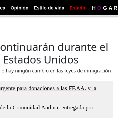
H
O
G
A
R
ica
Opinión
Estilo de vida
Estadio
continuarán durante el
e Estados Unidos
no hay ningún cambio en las leyes de inmigración
gente para donaciones a las FF.AA. y la
 de la Comunidad Andina, entregada por