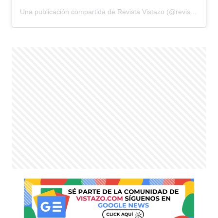
Una publicación compartida de Revista Vistazo (@revistavistazo.ec)