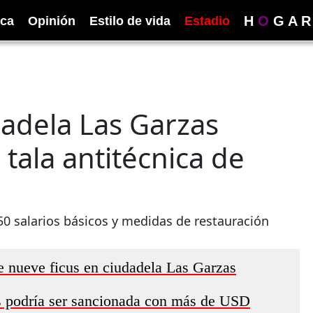
H
O
G
A
R
ica
Opinión
Estilo de vida
Estadio
adela Las Garzas
tala antitécnica de
50 salarios básicos y medidas de restauración
 de nueve ficus en ciudadela Las Garzas
as podría ser sancionada con más de USD