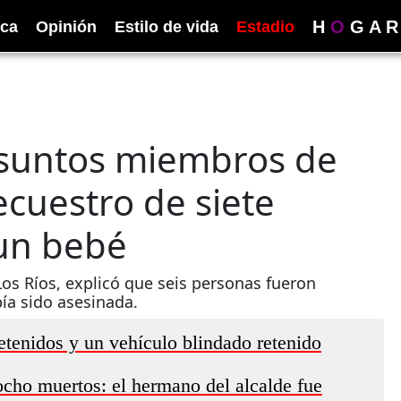
H
O
G
A
R
ica
Opinión
Estilo de vida
Estadio
esuntos miembros de
ecuestro de siete
 un bebé
e Los Ríos, explicó que seis personas fueron
ía sido asesinada.
etenidos y un vehículo blindado retenido
ocho muertos: el hermano del alcalde fue