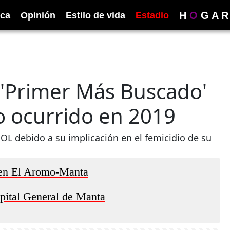
H
O
G
A
R
ica
Opinión
Estilo de vida
Estadio
 'Primer Más Buscado'
o ocurrido en 2019
OL debido a su implicación en el femicidio de su
 en El Aromo-Manta
spital General de Manta