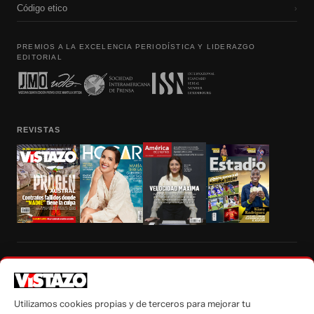
Código etico
›
PREMIOS A LA EXCELENCIA PERIODÍSTICA Y LIDERAZGO
EDITORIAL
REVISTAS
Prohibida la reproducción total, parcial y traducción a cualquier idioma, sin
autorización escrita de su titular, de todos los contenidos de Vistazo.com.
Utilizamos cookies propias y de terceros para mejorar tu