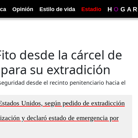
H
O
G
A
R
ica
Opinión
Estilo de vida
Estadio
Fito desde la cárcel de
para su extradición
seguridad desde el recinto penitenciario hacia el
 Estados Unidos, según pedido de extradicción
nización y declaró estado de emergencia por