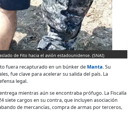
raslado de Fito hacia el avión estadounidense.
(SNAI)
Fito fuera recapturado en un búnker de
Manta
. Su
s, fue clave para acelerar su salida del país. La
fensa legal.
entrega mientras aún se encontraba prófugo. La Fiscalía
24 siete cargos en su contra, que incluyen asociación
ntrabando de mercancías, compra de armas por terceros,