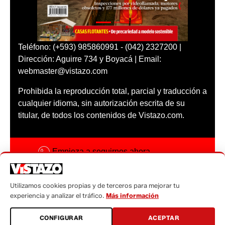
Teléfono: (+593) 985860991 - (042) 2327200 |
Dirección: Aguirre 734 y Boyacá | Email:
webmaster@vistazo.com
Prohibida la reproducción total, parcial y traducción a
cualquier idioma, sin autorización escrita de su
titular, de todos los contenidos de Vistazo.com.
Empieza a seguirnos ahora
Activar notificaciones
Utilizamos cookies propias y de terceros para mejorar tu
Código ética
experiencia y analizar el tráfico.
Más información
Sugerencias a:
CONFIGURAR
ACEPTAR
sugerencias@vistazo.com