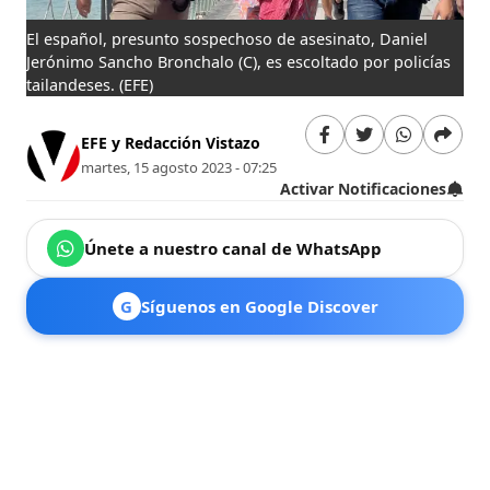
El español, presunto sospechoso de asesinato, Daniel
Jerónimo Sancho Bronchalo (C), es escoltado por policías
tailandeses.
(EFE)
EFE y Redacción Vistazo
martes, 15 agosto 2023 - 07:25
Activar Notificaciones
Únete a nuestro canal de WhatsApp
G
Síguenos en Google Discover