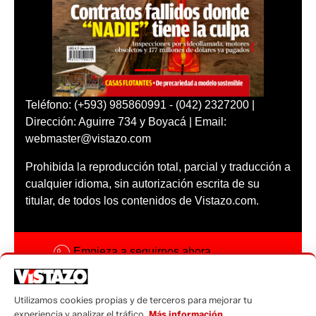
Teléfono: (+593) 985860991 - (042) 2327200 |
Dirección: Aguirre 734 y Boyacá | Email:
webmaster@vistazo.com
Prohibida la reproducción total, parcial y traducción a
cualquier idioma, sin autorización escrita de su
titular, de todos los contenidos de Vistazo.com.
Empieza a seguirnos ahora
Activar notificaciones
Utilizamos cookies propias y de terceros para mejorar tu
Código ética
experiencia y analizar el tráfico.
Más información