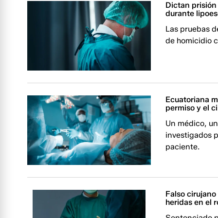
Dictan prisión
durante lipoes
Las pruebas d
de homicidio c
Ecuatoriana mu
permiso y el c
Un médico, un
investigados p
paciente.
Falso cirujano
heridas en el 
Sentenciado po