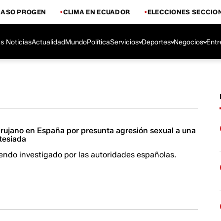
CASO PROGEN
CLIMA EN ECUADOR
ELECCIONES SECCIO
s Noticias
Actualidad
Mundo
Política
Servicios
Deportes
Negocios
Entr
irujano en España por presunta agresión sexual a una
tesiada
iendo investigado por las autoridades españolas.