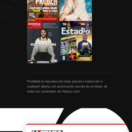
›
›
Prohibida la reproducción total, parcial y traducción a
cualquier idioma, sin autorización escrita de su titular, de
todos los contenidos de Vistazo.com.