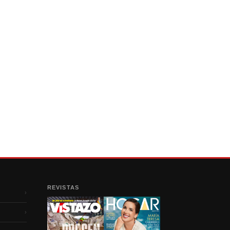
REVISTAS
›
›