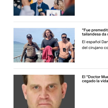
"Fue premedit
tailandesa da
El español Da
del cirujano col
El "Doctor Mue
cegado la vid