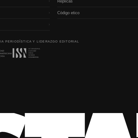
Réplicas
›
Código etico
›
›
IA PERIODÍSTICA Y LIDERAZGO EDITORIAL