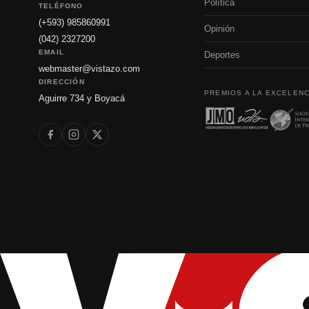
Política
TELÉFONO
(+593) 985860991
Opinión
(042) 2327200
EMAIL
Deportes
webmaster@vistazo.com
DIRECCIÓN
PREMIOS A LA EXCELENC
Aguirre 734 y Boyacá