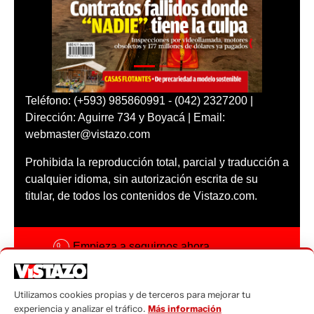
Teléfono: (+593) 985860991 - (042) 2327200 |
Dirección: Aguirre 734 y Boyacá | Email:
webmaster@vistazo.com
Prohibida la reproducción total, parcial y traducción a
cualquier idioma, sin autorización escrita de su
titular, de todos los contenidos de Vistazo.com.
Empieza a seguirnos ahora
Activar notificaciones
Utilizamos cookies propias y de terceros para mejorar tu
Código ética
experiencia y analizar el tráfico.
Más información