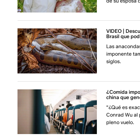
de su esposa 
VIDEO | Descu
Brasil que po
Las anacondas
imponente tam
siglos.
¿Comida impor
china que gen
"¿Qué es exac
Conrad Wu al 
pleno vuelo.