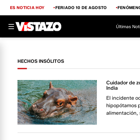
ES NOTICIA HOY
FERIADO 10 DE AGOSTO
FENÓMENO
Últimas Not
HECHOS INSÓLITOS
Cuidador de z
India
El incidente o
hipopótamos pa
alimentación,