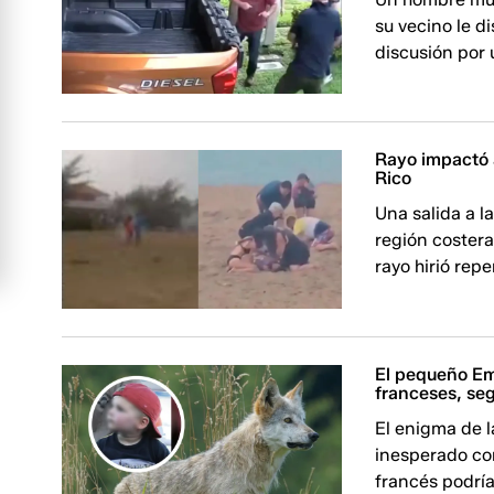
su vecino le d
discusión por 
Rayo impactó 
Rico
Una salida a l
región costera
rayo hirió rep
El pequeño Emi
franceses, se
El enigma de l
inesperado con
francés podría