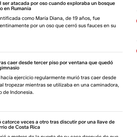
l ser atacada por oso cuando exploraba un bosque
vio en Rumania
entificada como María Diana, de 19 años, fue
pentinamente por un oso que cerró sus fauces en su
ras caer desde tercer piso por ventana que quedó
 gimnasio
hacía ejercicio regularmente murió tras caer desde
 al tropezar mientras se utilizaba en una caminadora,
o de Indonesia.
 catorce veces a otro tras discutir por una llave de
rrio de Costa Rica
ió a metros de la puerta de su casa después de que