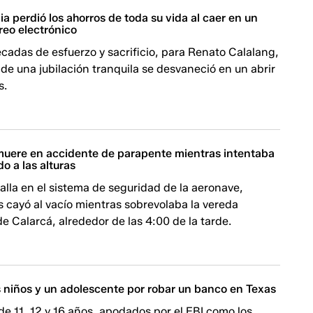
ia perdió los ahorros de toda su vida al caer en un
reo electrónico
adas de esfuerzo y sacrificio, para Renato Calalang,
 de una jubilación tranquila se desvaneció en un abrir
s.
uere en accidente de parapente mientras intentaba
o a las alturas
alla en el sistema de seguridad de la aeronave,
s cayó al vacío mientras sobrevolaba la vereda
de Calarcá, alrededor de las 4:00 de la tarde.
s niños y un adolescente por robar un banco en Texas
e 11, 12 y 16 años, apodados por el FBI como los