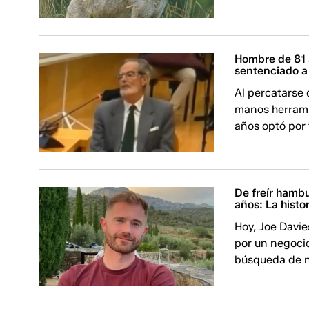
Hombre de 81 
sentenciado a 
Al percatarse 
manos herrami
años optó por
De freír hambu
años: La histo
Hoy, Joe Davi
por un negoci
búsqueda de n