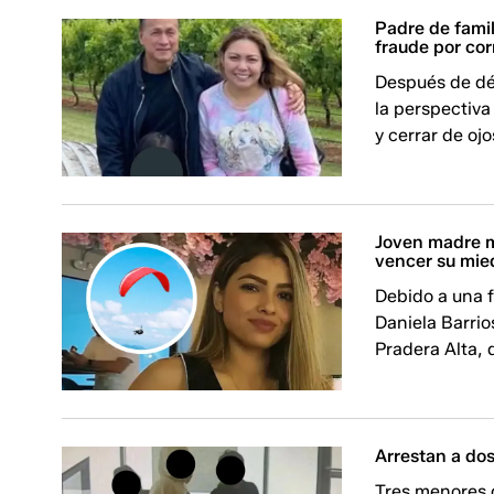
Padre de famil
fraude por cor
Después de déc
la perspectiva
y cerrar de ojo
Joven madre m
vencer su mied
Debido a una f
Daniela Barrio
Pradera Alta, 
Arrestan a do
Tres menores d