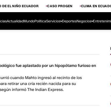
 DE EL NIÑO ECUADOR
CASO PROGEN
CLIMA EN ECUAD
icias
Actualidad
Mundo
Política
Servicios
Deportes
Negocios
Entretenim
oológico fue aplastado por un hipopótamo furioso en
currió cuando Mahto ingresó al recinto de los
ra retirar una cría recién nacida para su
 según informó The Indian Express.