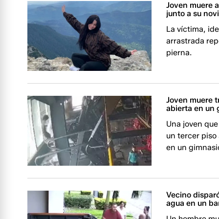
Joven muere a
junto a su no
La víctima, id
arrastrada re
pierna.
Joven muere t
abierta en un
Una joven que 
un tercer piso
en un gimnasi
Vecino disparó
agua en un ba
Un hombre mur