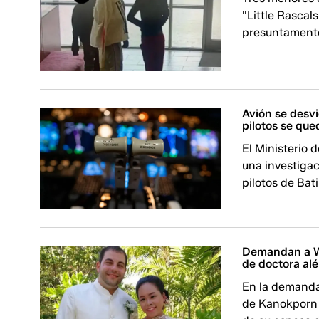
"Little Rascal
presuntamente
Avión se desv
pilotos se qu
El Ministerio 
una investigac
pilotos de Bat
Demandan a Wa
de doctora alé
En la demanda 
de Kanokporn 