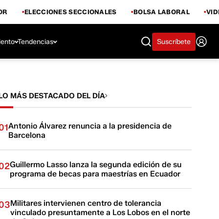
OR
ELECCIONES SECCIONALES
BOLSA LABORAL
VI
iento
Tendencias
Suscríbete
LO MÁS DESTACADO DEL DÍA
Antonio Álvarez renuncia a la presidencia de
01
Barcelona
Guillermo Lasso lanza la segunda edición de su
02
programa de becas para maestrías en Ecuador
Militares intervienen centro de tolerancia
03
vinculado presuntamente a Los Lobos en el norte