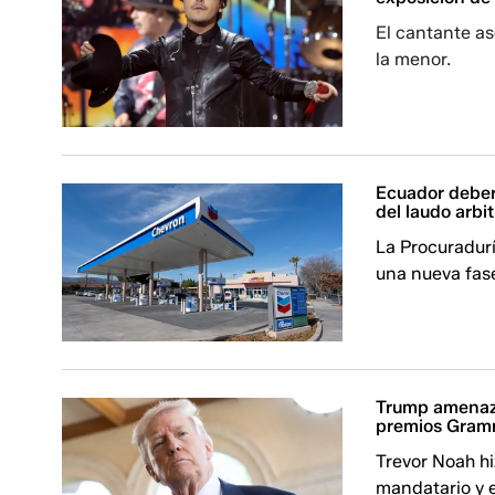
El cantante as
la menor.
Ecuador deber
del laudo arbit
La Procuradur
una nueva fase
Trump amenaza
premios Gra
Trevor Noah hi
mandatario y e