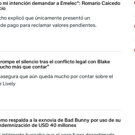
o mi intención demandar a Emelec": Romario Caicedo
cio
echo explicó que únicamente presentó un
 de pago para reclamar valores pendientes.
rompe el silencio tras el conflicto legal con Blake
mucho más que contar”
i asegura que aún queda mucho por contar sobre el
 Lively
emo respalda a la exnovia de Bad Bunny por uso de su
indemnización de USD 40 millones
l intérprete buscaba que el caso fuera desestimado,