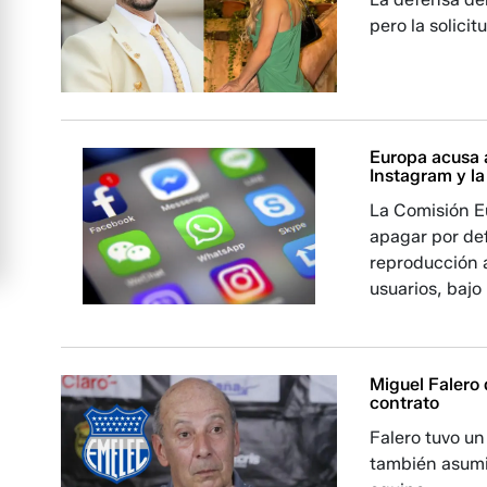
pero la solici
Europa acusa 
Instagram y l
La Comisión E
apagar por def
reproducción a
usuarios, bajo
Miguel Falero
contrato
Falero tuvo un
también asumió