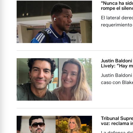
"Nunca ha sid
rompe el silen
El lateral der
requerimiento
Justin Baldoni 
Lively: “Hay 
Justin Baldon
caso con Blake
Tribunal Supr
voz: reclama 
La defensa de