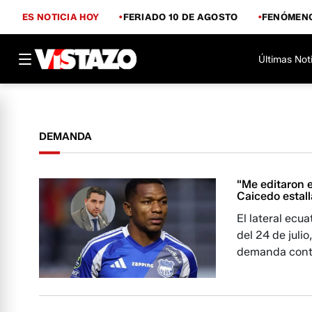
ES NOTICIA HOY
FERIADO 10 DE AGOSTO
FENÓMENO
Últimas Not
DEMANDA
"Me editaron e
Caicedo estall
El lateral ecu
del 24 de juli
demanda contr