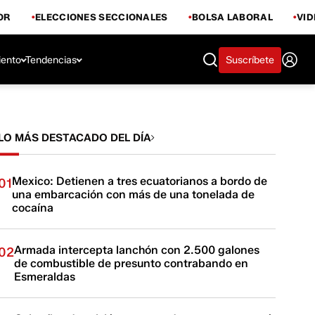
OR
ELECCIONES SECCIONALES
BOLSA LABORAL
VI
iento
Tendencias
Suscríbete
LO MÁS DESTACADO DEL DÍA
Mexico: Detienen a tres ecuatorianos a bordo de
01
una embarcación con más de una tonelada de
cocaína
Armada intercepta lanchón con 2.500 galones
02
de combustible de presunto contrabando en
Esmeraldas