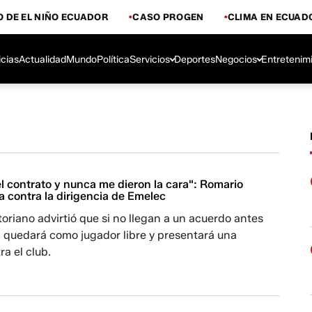
 DE EL NIÑO ECUADOR
CASO PROGEN
CLIMA EN ECUAD
icias
Actualidad
Mundo
Política
Servicios
Deportes
Negocios
Entretenim
l contrato y nunca me dieron la cara": Romario
a contra la dirigencia de Emelec
atoriano advirtió que si no llegan a un acuerdo antes
o, quedará como jugador libre y presentará una
a el club.