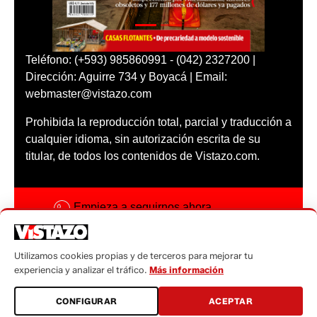
Teléfono: (+593) 985860991 - (042) 2327200 |
Dirección: Aguirre 734 y Boyacá | Email:
webmaster@vistazo.com
Prohibida la reproducción total, parcial y traducción a
cualquier idioma, sin autorización escrita de su
titular, de todos los contenidos de Vistazo.com.
Empieza a seguirnos ahora
Activar notificaciones
Utilizamos cookies propias y de terceros para mejorar tu
Código ética
experiencia y analizar el tráfico.
Más información
Sugerencias a:
CONFIGURAR
ACEPTAR
sugerencias@vistazo.com