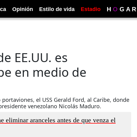
H
O
G
A
R
ica
Opinión
Estilo de vida
Estadio
de EE.UU. es
ibe en medio de
 portaviones, el USS Gerald Ford, al Caribe, donde
xpresidente venezolano Nicolás Maduro.
 eliminar aranceles antes de que venza el