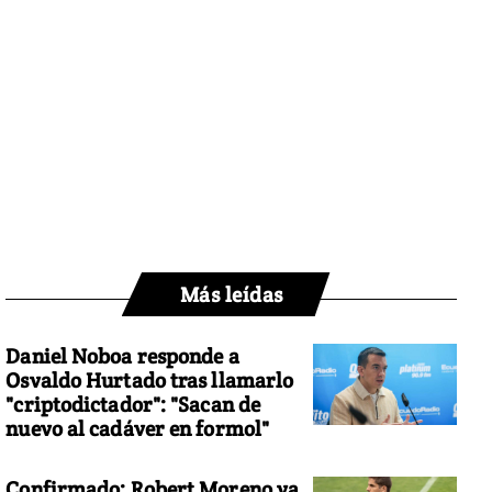
Más leídas
Daniel Noboa responde a
Osvaldo Hurtado tras llamarlo
"criptodictador": "Sacan de
nuevo al cadáver en formol"
Confirmado: Robert Moreno ya