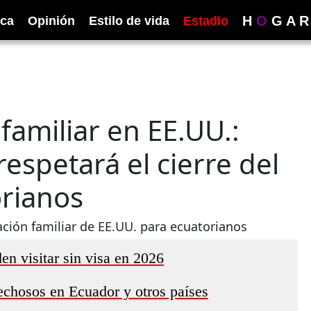
H
O
G
A
R
ica
Opinión
Estilo de vida
Estadio
 familiar en EE.UU.:
espetará el cierre del
rianos
ación familiar de EE.UU. para ecuatorianos
en visitar sin visa en 2026
echosos en Ecuador y otros países