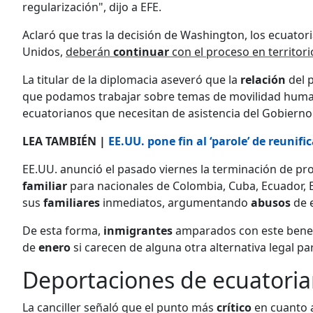
regularización", dijo a EFE.
Aclaró que tras la decisión de Washington, los ecuator
Unidos,
deberán
continuar
con el proceso en territor
La titular de la diplomacia aseveró que la
relación
del 
que podamos trabajar sobre temas de movilidad human
ecuatorianos que necesitan de asistencia del Gobierno
LEA TAMBIÉN |
EE.UU. pone fin al ‘parole’ de reunifi
EE.UU. anunció el pasado viernes la terminación de p
familiar
para nacionales de Colombia, Cuba, Ecuador, E
sus
familiares
inmediatos, argumentando
abusos
de 
De esta forma,
inmigrantes
amparados con este bene
de
enero
si carecen de alguna otra alternativa legal pa
Deportaciones de ecuatoria
La canciller señaló que el punto más
crítico
en cuanto 