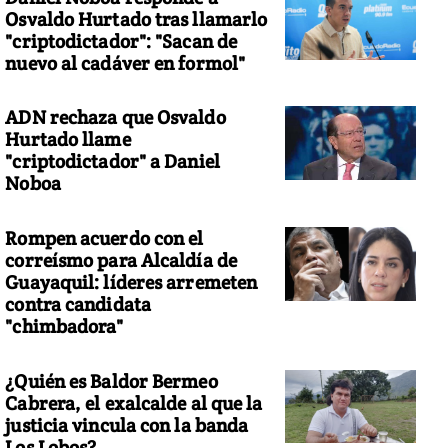
Osvaldo Hurtado tras llamarlo
"criptodictador": "Sacan de
nuevo al cadáver en formol"
ADN rechaza que Osvaldo
Hurtado llame
"criptodictador" a Daniel
Noboa
Rompen acuerdo con el
correísmo para Alcaldía de
Guayaquil: líderes arremeten
contra candidata
"chimbadora"
¿Quién es Baldor Bermeo
Cabrera, el exalcalde al que la
justicia vincula con la banda
Los Lobos?