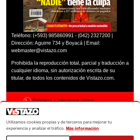
Teléfono: (+593) 985860991 - (042) 2327200 |
Dirección: Aguirre 734 y Boyacá | Email:
webmaster@vistazo.com
Prohibida la reproducción total, parcial y traducción a
cualquier idioma, sin autorización escrita de su
titular, de todos los contenidos de Vistazo.com.
Empieza a seguirnos ahora
Activar notificaciones
Utilizamos cookies propias y de terceros para mejorar tu
Código ética
experiencia y analizar el tráfico.
Más información
Sugerencias a: