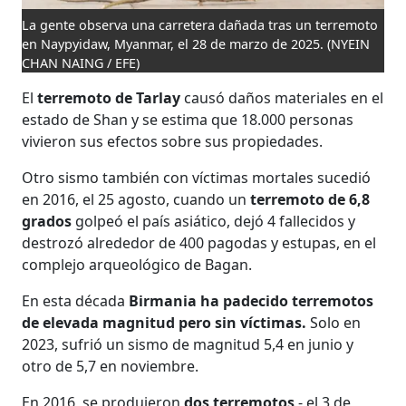
La gente observa una carretera dañada tras un terremoto
en Naypyidaw, Myanmar, el 28 de marzo de 2025.
(NYEIN
CHAN NAING / EFE)
El
terremoto de Tarlay
causó daños materiales en el
estado de Shan y se estima que 18.000 personas
vivieron sus efectos sobre sus propiedades.
Otro sismo también con víctimas mortales sucedió
en 2016, el 25 agosto, cuando un
terremoto de 6,8
grados
golpeó el país asiático, dejó 4 fallecidos y
destrozó alrededor de 400 pagodas y estupas, en el
complejo arqueológico de Bagan.
En esta década
Birmania ha padecido terremotos
de elevada magnitud pero sin víctimas.
Solo en
2023, sufrió un sismo de magnitud 5,4 en junio y
otro de 5,7 en noviembre.
En 2016, se produjeron
dos terremotos
- el 3 de