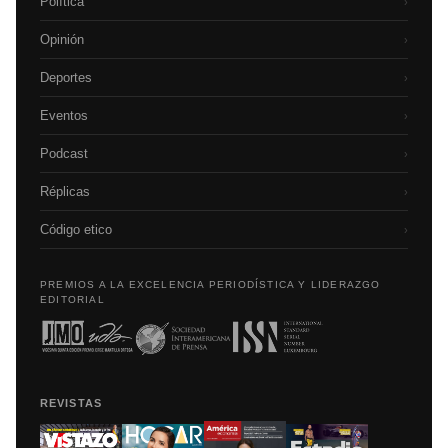
Política
›
Opinión
›
Deportes
›
Eventos
›
Podcast
›
Réplicas
›
Código etico
›
PREMIOS A LA EXCELENCIA PERIODÍSTICA Y LIDERAZGO
EDITORIAL
REVISTAS