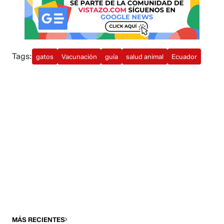
Tags:
gatos
Vacunación
guía
salud animal
Ecuador
MÁS RECIENTES