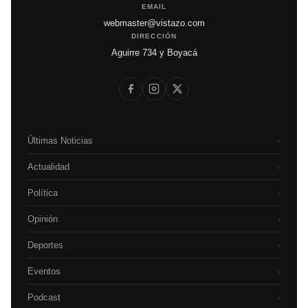
EMAIL
webmaster@vistazo.com
DIRECCIÓN
Aguirre 734 y Boyacá
Últimas Noticias
›
Actualidad
›
Política
›
Opinión
›
Deportes
›
Eventos
›
Podcast
›