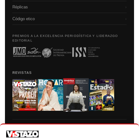
Réplicas
›
Código etico
›
PREMIOS A LA EXCELENCIA PERIODÍSTICA Y LIDERAZGO
EDITORIAL
REVISTAS
Prohibida la reproducción total, parcial y traducción a cualquier idioma, sin
autorización escrita de su titular, de todos los contenidos de Vistazo.com.