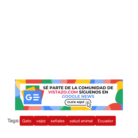
Tags:
Gato
vejez
señales
salud animal
Ecuador