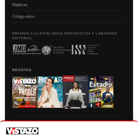
Réplicas
›
Código etico
›
PREMIOS A LA EXCELENCIA PERIODÍSTICA Y LIDERAZGO
EDITORIAL
REVISTAS
Prohibida la reproducción total, parcial y traducción a cualquier idioma, sin
autorización escrita de su titular, de todos los contenidos de Vistazo.com.