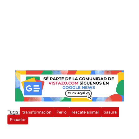
Tags:
transformación
Perro
rescate animal
basura
Ecuador