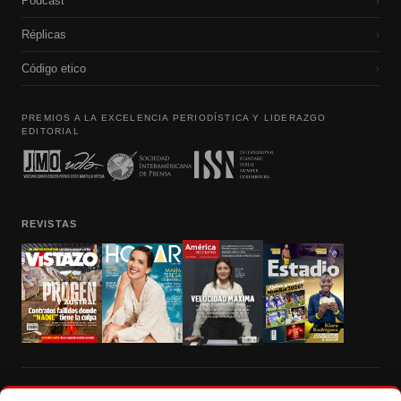
Podcast
›
Réplicas
›
Código etico
›
PREMIOS A LA EXCELENCIA PERIODÍSTICA Y LIDERAZGO
EDITORIAL
REVISTAS
Prohibida la reproducción total, parcial y traducción a cualquier idioma, sin