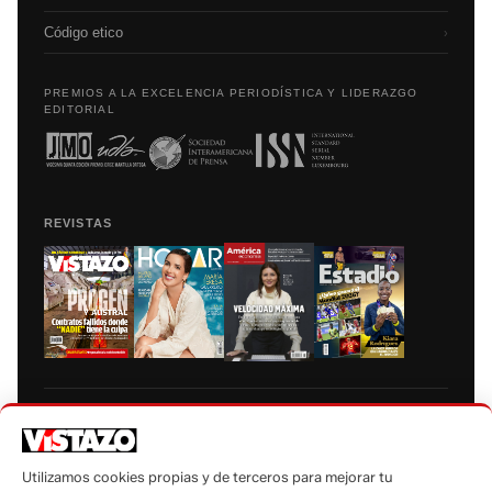
Código etico
›
PREMIOS A LA EXCELENCIA PERIODÍSTICA Y LIDERAZGO
EDITORIAL
REVISTAS
Prohibida la reproducción total, parcial y traducción a cualquier idioma, sin
autorización escrita de su titular, de todos los contenidos de Vistazo.com.
Utilizamos cookies propias y de terceros para mejorar tu