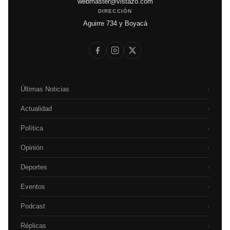
webmaster@vistazo.com
DIRECCIÓN
Aguirre 734 y Boyacá
Últimas Noticias
›
Actualidad
›
Política
›
Opinión
›
Deportes
›
Eventos
›
Podcast
›
Réplicas
›