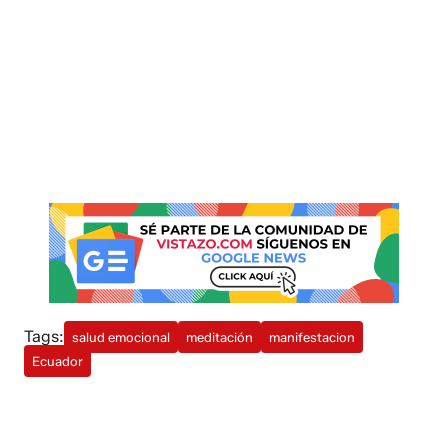
Tags:
salud emocional
meditación
manifestacion
Ecuador