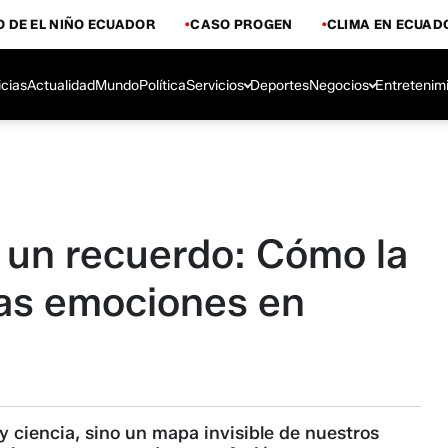
 DE EL NIÑO ECUADOR
CASO PROGEN
CLIMA EN ECUAD
icias
Actualidad
Mundo
Política
Servicios
Deportes
Negocios
Entretenim
r un recuerdo: Cómo la
las emociones en
y ciencia, sino un mapa invisible de nuestros