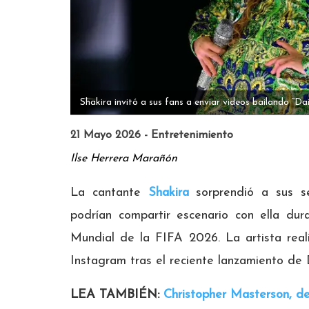
Shakira invitó a sus fans a enviar videos bailando “Dai
21 Mayo 2026 - Entretenimiento
Ilse Herrera Marañón
La cantante
Shakira
sorprendió a sus se
podrían compartir escenario con ella du
Mundial de la FIFA 2026. La artista reali
Instagram tras el reciente lanzamiento de 
LEA TAMBIÉN:
Christopher Masterson, de