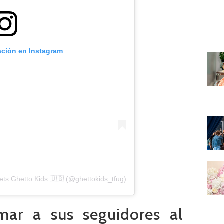
ación en Instagram
lets Ghetto Kids 🇺🇬 (@ghettokids_tfug)
mar a sus seguidores al