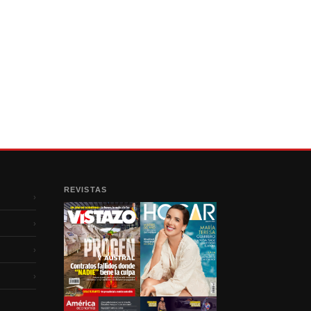
REVISTAS
›
›
›
›