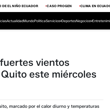
 DE EL NIÑO ECUADOR
CASO PROGEN
CLIMA EN ECUAD
icias
Actualidad
Mundo
Política
Servicios
Deportes
Negocios
Entretenim
fuertes vientos
 Quito este miércoles
uito, marcado por el calor diurno y temperaturas