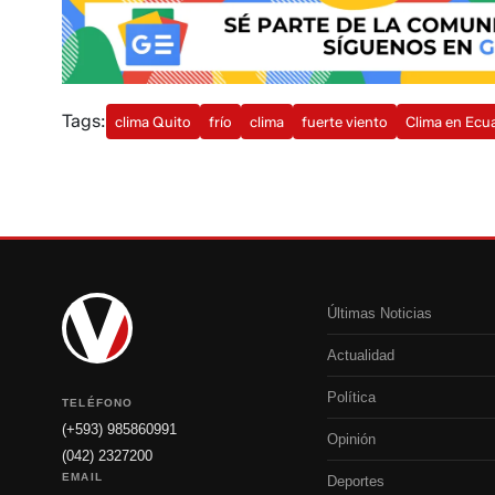
Tags:
clima Quito
frío
clima
fuerte viento
Clima en Ecu
Últimas Noticias
Actualidad
Política
TELÉFONO
(+593) 985860991
Opinión
(042) 2327200
EMAIL
Deportes