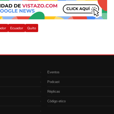
ador
Ecuador
Quito
Eventos
›
Podcast
›
Réplicas
›
Código etico
›
›