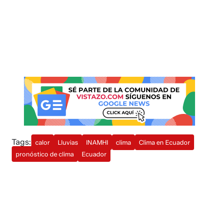
Tags:
calor
Lluvias
INAMHI
clima
Clima en Ecuador
pronóstico de clima
Ecuador