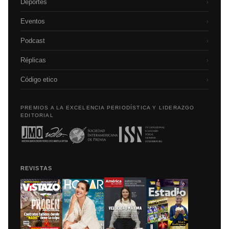
Deportes
›
Eventos
›
Podcast
›
Réplicas
›
Código etico
›
PREMIOS A LA EXCELENCIA PERIODÍSTICA Y LIDERAZGO
EDITORIAL
REVISTAS