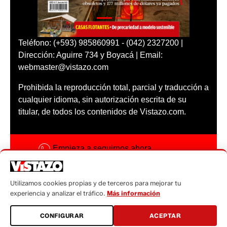
Teléfono: (+593) 985860991 - (042) 2327200 |
Dirección: Aguirre 734 y Boyacá | Email:
webmaster@vistazo.com
Prohibida la reproducción total, parcial y traducción a
cualquier idioma, sin autorización escrita de su
titular, de todos los contenidos de Vistazo.com.
Empieza a seguirnos ahora
Activar notificaciones
Utilizamos cookies propias y de terceros para mejorar tu
Código ética
experiencia y analizar el tráfico.
Más información
Sugerencias a:
CONFIGURAR
ACEPTAR
sugerencias@vistazo.com