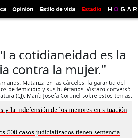
H
O
G
A
R
ica
Opinión
Estilo de vida
Estadio
"La cotidianeidad es la
ia contra la mujer."
anos. Matanza en las cárceles, la garantía del
tos de femicidio y sus huérfanos. Vistazo conversó
catura (CJ), María Josefa Coronel sobre estos temas.
s y la indefensión de los menores en situación
os 500 casos judicializados tienen sentencia