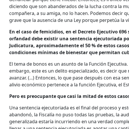
diciendo que son abanderados de la lucha contra la muj
compañera, a su amiga, no lo hacen. Podemos decir qu
grave que la ausencia de una Ley porque perpetúa la vio
En el caso de femicidios, en el Decreto Ejecutivo 696
orfandad debe existir una sentencia ejecutoriada po
Judicatura, aproximadamente el 50 % de estos casos 
condiciones mínimas de bienestar que permitan cub
El tema de bonos es un asunto de la Función Ejecutiva. 
embargo, este es un delito especializado, es decir qu
avanzar. (...) Entonces, lo que pase después con esa 
alivio económico pertenece a la función Ejecutiva, el 
Pero es preocupante que casi la mitad de estos caso
Una sentencia ejecutoriada es el final del proceso y es
abandonó, la Fiscalía no puso todas las pruebas, la audi
generalizada estaría incurriendo en una verdad compl
llegar a una sentencia ejecutoriada es agotar una can