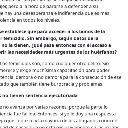
er, pero a la hora de pararse a defender a su
e hay una desesperanza e indiferencia que es más
lencia en todos los niveles.
 se establece que para acceder a los bonos de la
r femicidio. Sin embargo, según datos de la
no la tienen, ¿qué pasa entonces con el acceso a
rir las necesidades más urgentes de los huérfanos?
Los femicidios son, como cualquier otro delito. Sin
e merece y exige muchísima capacitación para poder
sentencia, demora o no demora para la consecución de ese
Estado que también tiene burocracia y problemas.
s no tienen sentencia ejecutoriada
te no avanza por varias razones: porque la parte lo
encia fue fallida. Entonces, si yo le doy una respuesta
eja que conozco y la mayoría de los abogados conocen:
tidad de pasos que no está exclusivamente en las manos