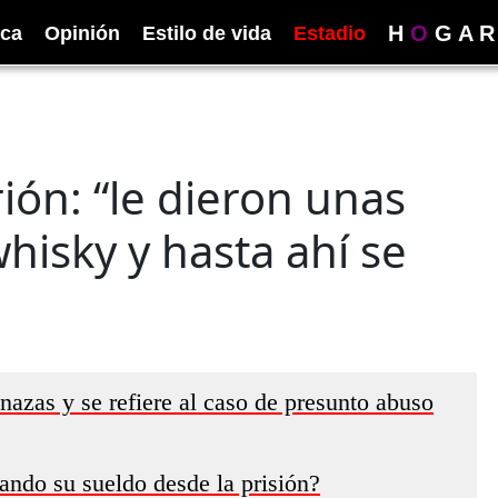
H
O
G
A
R
ica
Opinión
Estilo de vida
Estadio
ión: “le dieron unas
whisky y hasta ahí se
azas y se refiere al caso de presunto abuso
ando su sueldo desde la prisión?