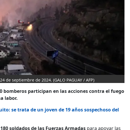
l 24 de septiembre de 2024.
(GALO PAGUAY / AFP)
0 bomberos participan en las acciones contra el fuego
a labor.
to: se trata de un joven de 19 años sospechoso del
y 180 soldados de las Fuerzas Armadas
para apoyar las