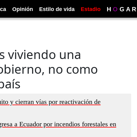
H
O
G
A
R
ica
Opinión
Estilo de vida
Estadio
s viviendo una
obierno, no como
país
o y cierran vías por reactivación de
esa a Ecuador por incendios forestales en