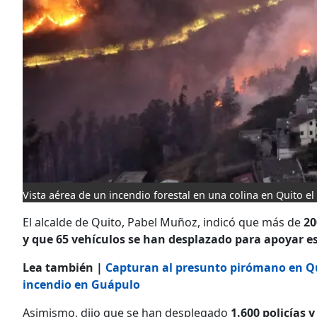
Vista aérea de un incendio forestal en una colina en Quito e
El alcalde de Quito, Pabel Muñoz, indicó que más de
20
y que 65 vehículos se han desplazado para apoyar es
Lea también |
Capturan al presunto pirómano en Qui
incendio en Guápulo
Asimismo, dijo que se han desplegado
1.600 policías 