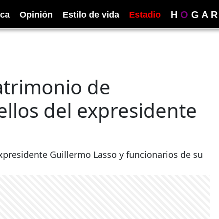
H
O
G
A
R
ica
Opinión
Estilo de vida
Estadio
atrimonio de
ellos del expresidente
expresidente Guillermo Lasso y funcionarios de su