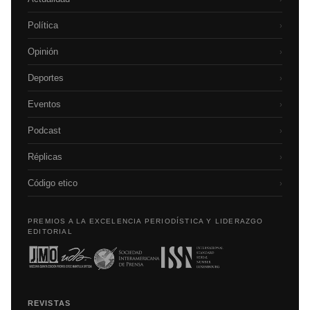
Política
›
Opinión
›
Deportes
›
Eventos
›
Podcast
›
Réplicas
›
Código etico
›
PREMIOS A LA EXCELENCIA PERIODÍSTICA Y LIDERAZGO
EDITORIAL
REVISTAS