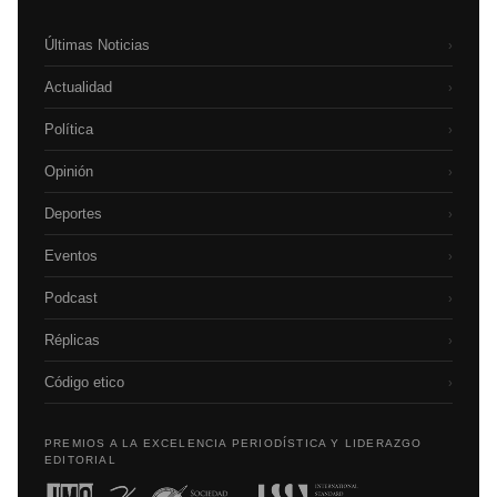
Últimas Noticias
›
Actualidad
›
Política
›
Opinión
›
Deportes
›
Eventos
›
Podcast
›
Réplicas
›
Código etico
›
PREMIOS A LA EXCELENCIA PERIODÍSTICA Y LIDERAZGO
EDITORIAL