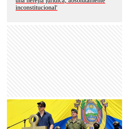
una herejía jurídica, absolutamente
inconstitucional'